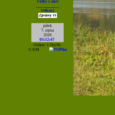
Fotky z akcí
Odkazy
pátek
7. srpna
2026
03:12:47
Online: 1 člověk.
© KM