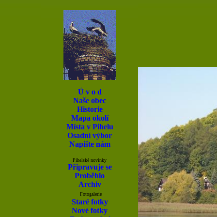
Ú v o d
Naše obec
Historie
Mapa okolí
Místa v Pihelu
Osadní výbor
Napište nám
Pihelské novinky
Připravuje se
Proběhlo
Archiv
Fotogalerie
Staré fotky
Nové fotky