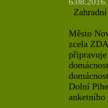
6.08.2016.
Zahradní 
Město Nov
zcela ZDA
připravuje 
domácností
domácnost
Dolní Pih
anketního 