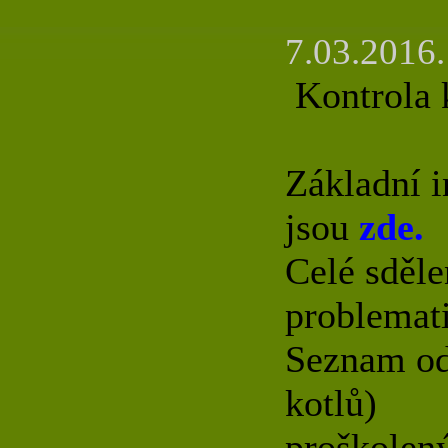
7.03.2016.
Kontrola k
Základní i
jsou
zde.
Celé sděle
problemat
Seznam od
kotlů)
proškolen