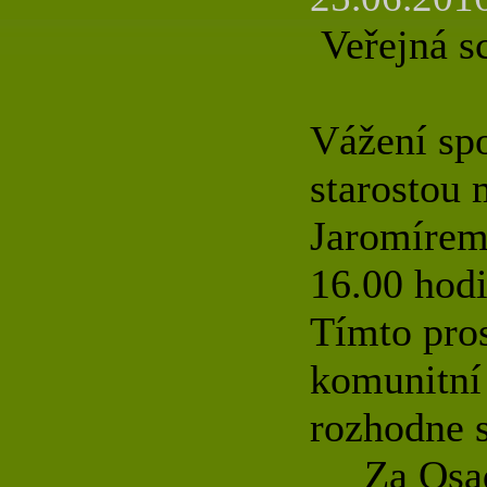
Veřejná s
Vážení sp
starostou 
Jaromírem
16.00 ho
Tímto pros
komunitní
rozhodne s
Za Osadní