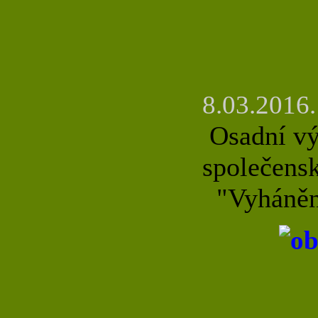
8.03.2016.
Osadní výb
společens
"Vyhánění