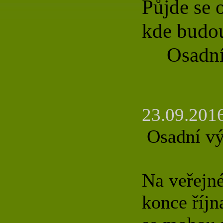
Půjde se 
kde budou
Osadní 
23.09.2016
Osadní vý
Na veřejné
konce říjn