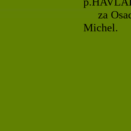
p.HAVLÁ
za Osadní
Michel.