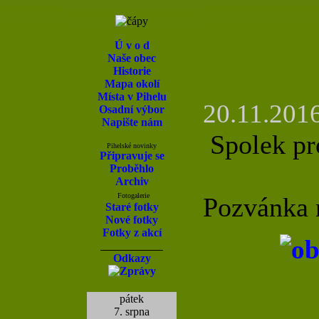
Ú v o d
Naše obec
Historie
Mapa okolí
Místa v Pihelu
20.11.2016
Osadní výbor
Napište nám
Spolek pro
Pihelské novinky
Připravuje se
Proběhlo
Archiv
Fotogalerie
Pozvánka
Staré fotky
Nové fotky
Fotky z akcí
Odkazy
pátek
7. srpna