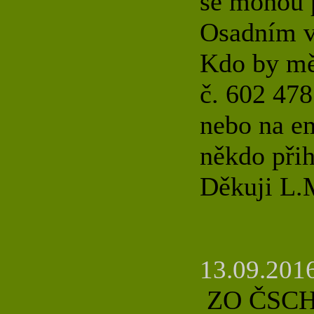
se mohou p
Osadním v
Kdo by měl
č. 602 478
nebo na e
někdo přih
Děkuji L.
13.09.2016
ZO ČSCH 