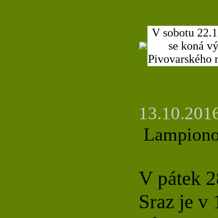
V sobotu 22.
se koná v
Pivovarského 
13.10.2016
Lampiono
V pátek 
Sraz je v